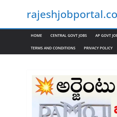
Skip
rajeshjobportal.c
to
content
HOME
CENTRAL GOVT JOBS
AP GOVT JO
TERMS AND CONDITIONS
PRIVACY POLICY