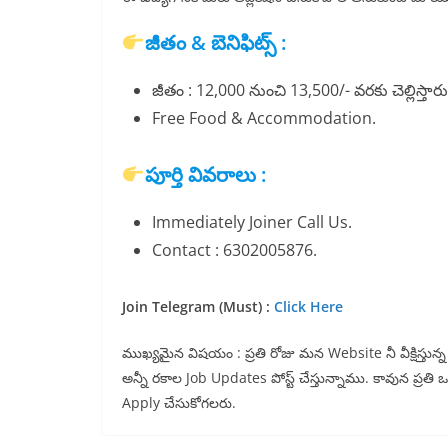
జీతం & బెనిఫిట్స్ :
జీతం : 12,000 నుంచి 13,500/- వరకు చెల్లిస్తారు
Free Food & Accommodation.
పూర్తి వివరాలు :
Immediately Joiner Call Us.
Contact : 6302005876.
Join Telegram (Must) :
Click Here
ముఖ్యమైన విషయం : ప్రతి రోజు మన Website నీ వీక్షిస్తు
అన్నీ రకాల Job Updates పోస్ట్ చేస్తున్నాము. కావున ప్రతి
Apply చేసుకోగలరు.