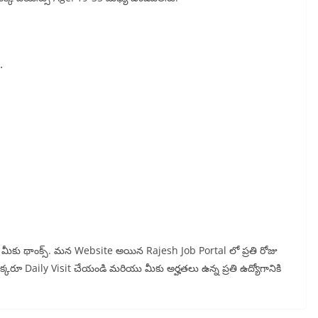
.
న్న మీకు థాంక్స్. మన Website అయిన Rajesh Job Portal లో ప్రతి రోజు
 ఒక్కరూ Daily Visit చేయండి మరియు మీకు అర్హతలు ఉన్న ప్రతి ఉద్యోగానికి