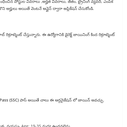
బంధించిన పోస్టుల వివరాలు ,అర్హత వివరాలు, జీతం, ట్రైనింగ్ వ్యవది, ఎంపిక
ి అర్హులు అయితే వెంటనే ఆన్లైన్ ద్వారా అప్లికేషన్ చేసుకోండి.
ిక్రూట్మెంట్ చేస్తున్నారు. ఈ ఉద్యోగానికి డైరెక్ట్ జాయినింగ్ కింద రిక్రూట్మెంట్
Pass (SSC)
పాస్ అయితే చాలు ఈ ఆర్గనైజేషన్ లో జాయిన్ అవచ్చు.
ీ యొక్క వయస్సు Age: 19-35 మధ్య ఉండవలెను.