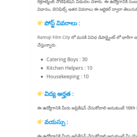
రిక్రూట్మెంట్ నోటిఫికేషన్ విడుదల చేశారు. ఈ ఉద్యోగానికి సం
విధానం, బెనిఫిట్స్ ఇతర వివరాలు ఈ ఆర్టికల్ ద్వారా తెలుసుకొన
పోస్ట్ వివరాలు :
Ramoji Film City లో మనకి వివిధ డిపార్ట్మెంట్ లో భారీగా జాబ్ ర
చేస్తున్నారు.
Catering Boys : 30
Kitchen Helpers : 10
Housekeeping : 10
విద్య అర్హత :
ఈ ఉద్యోగానికి మీరు అప్లికేషన్ చేసుకోవాలి అనుకుంటే
10th 
వయస్సు :
ఈ ఉద్యోగానికి మీరు అప్లికేషన్ చేసుకోవాలి అనుకుంటే మ