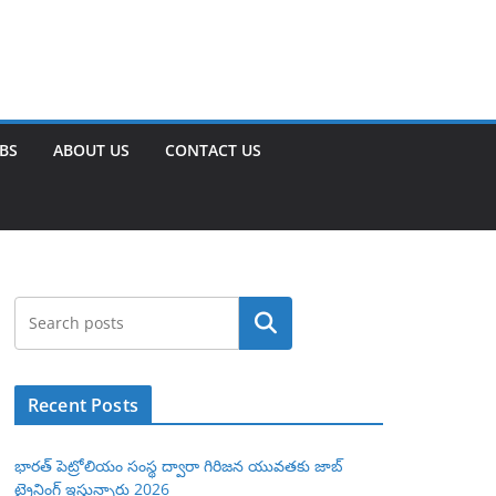
OBS
ABOUT US
CONTACT US
Search
Recent Posts
భారత్ పెట్రోలియం సంస్థ ద్వారా గిరిజన యువతకు జాబ్
ట్రైనింగ్ ఇస్తున్నారు 2026