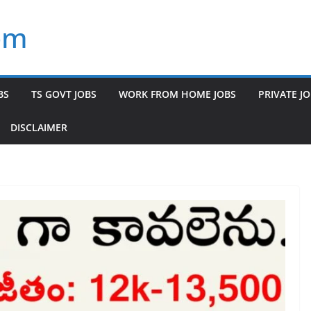
om
BS
TS GOVT JOBS
WORK FROM HOME JOBS
PRIVATE J
DISCLAIMER