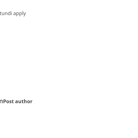
ntundi apply
m
Post author