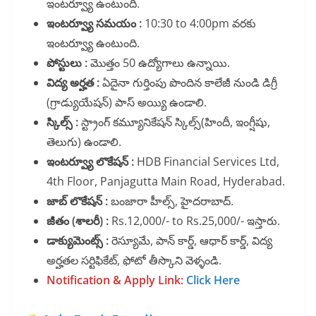
ఇంటర్వ్యూ ఉంటుంది.
ఇంటర్వ్యూ సమయం :
10:30 to 4:00pm వరకు
ఇంటర్వ్యూ ఉంటుంది.
పోస్టులు :
మొత్తం 50 ఉద్యోగాలు ఉన్నాయి.
విద్య అర్హత :
ఏదైనా గుర్తింపు పొందిన కాలేజీ నుండి డిగ్రీ
(గ్రాడ్యుయేషన్) పాస్ అయ్యి ఉండాలి.
స్కిల్స్ :
స్ట్రాంగ్ కమ్యూనికేషన్ స్కిల్స్(హిందీ, ఇంగ్షీషు,
తెలుగు) ఉండాలి.
ఇంటర్వ్యూ లొకేషన్ :
HDB Financial Services Ltd,
4th Floor, Panjagutta Main Road, Hyderabad.
జాబ్ లొకేషన్ :
బంజారా హీల్స్, హైదరాబాద్.
జీతం (శాలరీ) :
Rs.12,000/- to Rs.25,000/- ఇస్తారు.
డాక్యుమెంట్స్ :
రెస్యూమే, పాన్ కార్డ్, ఆధార్ కార్డ్, విద్య
అర్హతల సర్టిఫికేట్, ఫోటో తీస్కొని వెళ్ళండి.
Notification & Apply Link:
Click Here