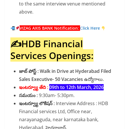
to the same interview venue mentioned
above.
VIZAG AXIS BANK Notification:
C
lick Here
✍️HDB Financial
Services Openings:
జాబ్ పోస్ట్ :
Walk in Drive at Hyderabad Filed
Sales Executive- 50 Vacancies
ఉద్యోగాలు.
ఇంటర్వ్యూ తేది :
09th to 12th March, 2026
సమయం :
9:30am- 5:30pm.
ఇంటర్వ్యూ లొకేషన్ :
Interview Address : HDB
Financial services Ltd, Office near,
narayanaguda, near karnataka bank,
Hyderabad. హైదరాబాద్.