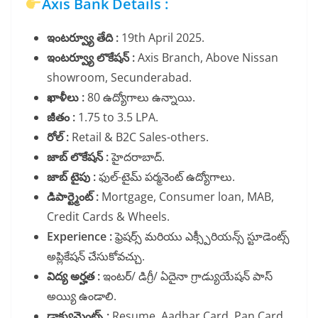
Axis Bank Details :
ఇంటర్వ్యూ తేది :
19th April 2025.
ఇంటర్వ్యూ లొకేషన్ :
Axis Branch, Above Nissan
showroom, Secunderabad.
ఖాళీలు :
80 ఉద్యోగాలు ఉన్నాయి.
జీతం :
1.75 to 3.5 LPA.
రోల్ :
Retail & B2C Sales-others.
జాబ్ లొకేషన్ :
హైదరాబాద్.
జాబ్ టైపు :
ఫుల్-టైమ్ పర్మనెంట్ ఉద్యోగాలు.
డిపార్ట్మెంట్ :
Mortgage, Consumer loan, MAB,
Credit Cards & Wheels.
Experience :
ఫ్రెషర్స్ మరియు ఎక్స్పీరియన్స్ స్టూడెంట్స్
అప్లికేషన్ చేసుకోవచ్చు.
విద్య అర్హత :
ఇంటర్/ డిగ్రీ/ ఏదైనా గ్రాడ్యుయేషన్ పాస్
అయ్యి ఉండాలి.
డాక్యుమెంట్స్ :
Resume, Aadhar Card, Pan Card,