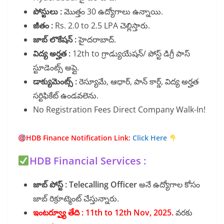
పోస్టులు :
మొత్తం 30 ఉద్యోగాలు ఉన్నాయి.
జీతం :
Rs. 2.0 to 2.5 LPA చెల్లిస్తారు.
జాబ్ లొకేషన్ :
హైదరాబాద్.
విద్య అర్హత :
12th to గ్రాడ్యుయేషన్/ పోస్ట్ డిగ్రీ పాస్
స్టూడెంట్స్ అప్లై.
డాక్యుమెంట్స్ :
రెస్యూమే, ఆధార్, పాన్ కార్డ్, విద్య అర్హత
సర్టిఫికేట్ ఉండవలెను.
No Registration Fees Direct Company Walk-In!
HDB Finance Notification Link:
Click Here
HDB Financial Services :
జాబ్ పోస్ట్ : Telecalling Officer
అనే ఉద్యోగాల కోసం
జాబ్ రిక్రూట్మెంట్ చేస్తున్నారు.
ఇంటర్వ్యూ తేది :
11th to 12th Nov, 2025.
వరకు