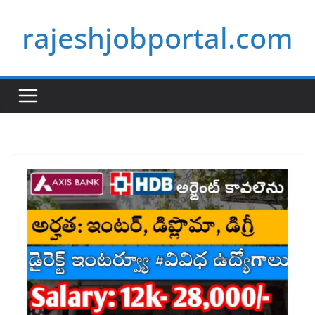
Skip
rajeshjobportal.com
to
content