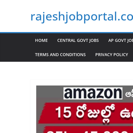
Skip
rajeshjobportal.c
to
content
HOME
CENTRAL GOVT JOBS
AP GOVT JO
TERMS AND CONDITIONS
PRIVACY POLICY