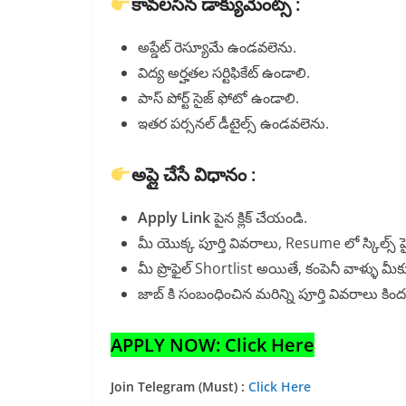
కావలసిన డాక్యుమెంట్స్ :
అప్డేట్ రెస్యూమే ఉండవలెను.
విద్య అర్హతల సర్టిఫికేట్ ఉండాలి.
పాస్ పోర్ట్ సైజ్ ఫోటో ఉండాలి.
ఇతర పర్సనల్ డీటైల్స్ ఉండవలెను.
అప్లై చేసే విధానం :
Apply Link
పైన క్లిక్ చేయండి.
మీ యొక్క పూర్తి వివరాలు, Resume లో స్కిల్స్ హ
మీ ప్రొఫైల్ Shortlist అయితే, కంపెనీ వాళ్ళు మీక
జాబ్ కి సంబంధించిన మరిన్ని పూర్తి వివరాలు క
APPLY NOW: Click Here
Join Telegram (Must) :
Click Here