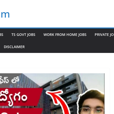
om
BS
TS GOVT JOBS
WORK FROM HOME JOBS
PRIVATE J
DISCLAIMER