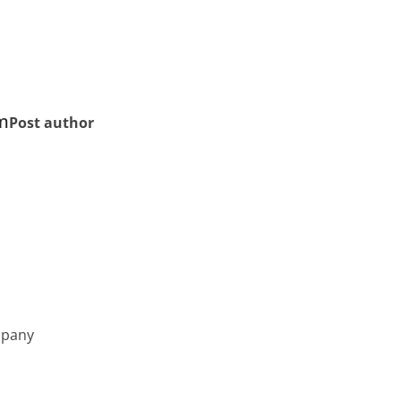
m
Post author
mpany