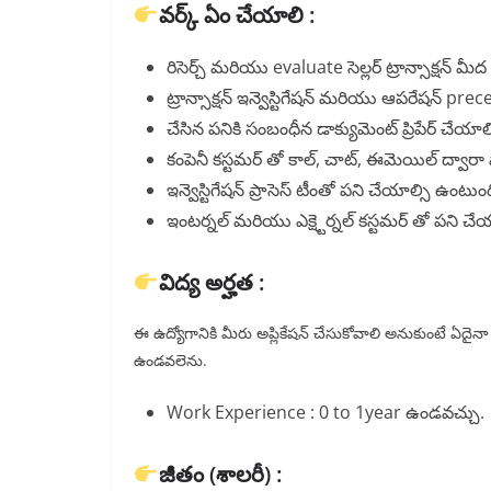
వర్క్ ఏం చేయాలి :
రిసెర్చ్ మరియు evaluate సెల్లర్ ట్రాన్సాక్షన్ మ
ట్రాన్సాక్షన్ ఇన్వెస్టిగేషన్ మరియు ఆపరేషన్ 
చేసిన పనికి సంబంధీన డాక్యుమెంట్ ప్రిపేర్ చేయాల
కంపెనీ కస్టమర్ తో కాల్, చాట్, ఈమెయిల్ ద్వారా
ఇన్వెస్టిగేషన్ ప్రాసెస్ టీంతో పని చేయాల్సి ఉంట
ఇంటర్నల్ మరియు ఎక్ష్టెర్నల్ కస్టమర్ తో పని చే
విద్య అర్హత :
ఈ ఉద్యోగానికి మీరు అప్లికేషన్ చేసుకోవాలి అనుకుంటే ఏదైనా గ
ఉండవలెను.
Work Experience : 0 to 1year ఉండవచ్చు.
జీతం (శాలరీ) :