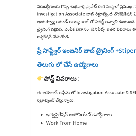
నిరుద్యోగులకు గొప్ప శుభవార్త ప్రైవేట్ రంగ సంస్థలో ప్రమ
Investigation Associate
జాబ్ రిక్రూట్మెంట్ నోటిఫికేషన
ఇంటర్వ్యూ అటండ్ అయ్యి జాబ్ లో సెలెక్ట్ అవ్వాలి ఉంటుంది
ట్రైనింగ్ వ్యవది, ఎంపిక విధానం, బెనిఫిట్స్ ఇతర వివరాలు ఈ 
అప్లికేషన్ చేసుకోండి.
ఫ్రీ సాఫ్ట్వేర్ ఇంజనీర్ జాబ్ ట్రైనింగ్ +Stip
తెలుగు లో చేసే ఉద్యోగాలు
పోస్ట్ వివరాలు :
ఈ అమెజాన్ ఆఫీసు లో
Investigation Associate
&
SE
రిక్రూట్మెంట్ చేస్తున్నారు.
ఇన్వెస్టిగేషన్ అసోసియేట్ ఉద్యోగాలు.
Work From Home