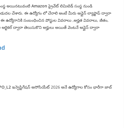
ుఖ సంస్థ అయినటువంటి
Amazon
ప్రైవేట్ లిమిటెడ్ సంస్థ నుండి
్ విడుదల చేశారు. ఈ ఉద్యోగం లో చేరాలి అంటే మీరు ఆన్లైన్ ల్యాప్టాప్ ద్వారా
. ఈ ఉద్యోగానికి సంబంధించిన పోస్టుల వివరాలు ,అర్హత వివరాలు, జీతం,
ఆర్టికల్ ద్వారా తెలుసుకొని అర్హులు అయితే వెంటనే ఆన్లైన్ ద్వారా
end
PO_L2
ఇన్వెస్టిగేషన్ అసోసియేట్ 2026 అనే ఉద్యోగాల కోసం భారీగా జాబ్