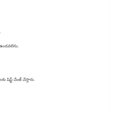
.
స్ ఉండవలెను.
కు షిఫ్ట్ చేంజ్ చేస్తారు.