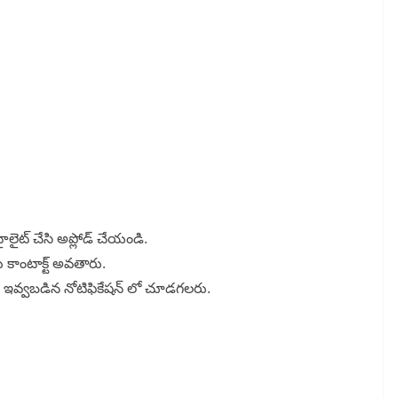
ైలైట్ చేసి అప్లోడ్ చేయండి.
ు కాంటాక్ట్ అవతారు.
ింద ఇవ్వబడిన నోటిఫికేషన్ లో చూడగలరు.