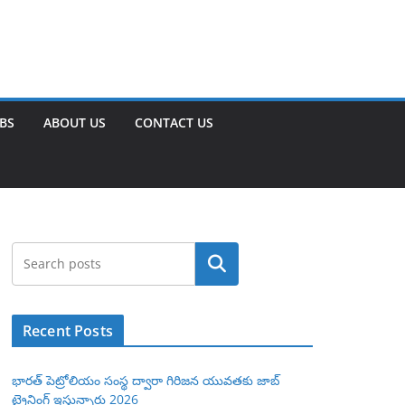
OBS
ABOUT US
CONTACT US
Search
Recent Posts
భారత్ పెట్రోలియం సంస్థ ద్వారా గిరిజన యువతకు జాబ్
ట్రైనింగ్ ఇస్తున్నారు 2026