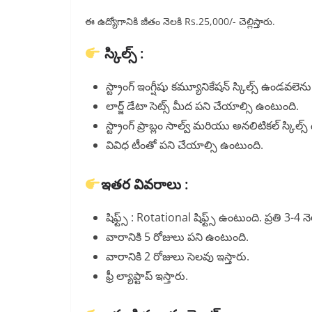
ఈ ఉద్యోగానికి జీతం నెలకి Rs.25,000/- చెల్లిస్తారు.
స్కిల్స్ :
స్ట్రాంగ్ ఇంగ్షీషు కమ్యూనికేషన్ స్కిల్స్ ఉండవలెను
లార్జ్ డేటా సెట్స్ మీద పని చేయాల్సి ఉంటుంది.
స్ట్రాంగ్ ప్రాబ్లం సాల్వ్ మరియు అనలిటికల్ స్కిల్
వివిధ టీంతో పని చేయాల్సి ఉంటుంది.
ఇతర వివరాలు :
షిఫ్ట్స్ : Rotational షిఫ్ట్స్ ఉంటుంది. ప్రతి 3-4 నెల
వారానికి 5 రోజులు పని ఉంటుంది.
వారానికి 2 రోజులు సెలవు ఇస్తారు.
ఫ్రీ ల్యాప్టాప్ ఇస్తారు.