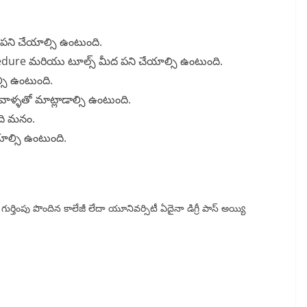
ీద పని చేయాల్సి ఉంటుంది.
precedure మరియు టూల్స్ మీద పని చేయాల్సి ఉంటుంది.
్సి ఉంటుంది.
 వాళ్ళతో మాట్లాడాల్సి ఉంటుంది.
ుంది మనం.
యాల్సి ఉంటుంది.
ుర్తింపు పొందిన కాలేజీ లేదా యూనివర్సిటీ ఏదైనా డిగ్రీ పాస్ అయ్యి