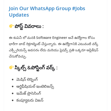
Join Our WhatsApp Group #Jobs
Updates
పోస్ట్ వివరాలు :
ఈ కంపెనీ లో మనకి
Software Engineer
అనే ఉద్యోగాల కోసం
భారీగా జాబ్ రిక్రూట్మెంట్ చేస్తున్నారు. ఈ ఉద్యోగానికి ఎటువంటి వర్క్
ఎక్స్పీరియన్స్ అవసరం లేదు మరియు ఫ్రెషర్స్ ప్రతి ఒక్కరూ అప్లికేషన్
చేసుకోవచ్చు.
స్కిల్స్ &పోస్టింగ్ వర్క్ :
మెషిన్ లెర్నింగ్
ఆర్టిఫీషియల్ ఇంటెలిజన్స్
ఇమేజ్ ప్రొసెసింగ్
కంప్యూటరు విజన్