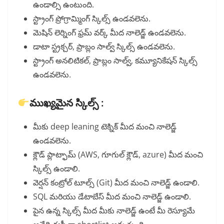
ఉండాల్సి ఉంటుంది.
స్ట్రాంగ్ ప్రోగ్రామ్మింగ్ స్కిల్స్ ఉండవలెను.
మెషిన్ లెర్నింగ్ ఫ్రమ్ వర్క్ మీద నాలెడ్జ్ ఉండవలెను.
డాటా స్ట్రక్చర్, ప్రాబ్లం సాల్వ్ స్కిల్స్ ఉండవలెను.
స్ట్రాంగ్ అనలిటికల్, ప్రాబ్లం సాల్వ్, కమ్యూనికేషన్ స్కిల్స్
ఉండవలెను.
ముఖ్యమైన స్కిల్స్ :
మీకు deep leaning టెక్నిక్ మీద మంచి నాలెడ్జ్
ఉండవలెను.
క్లౌడ్ ప్లాట్ఫామ్ (AWS, గూగుల్ క్లౌడ్, azure) మీద మంచి
స్కిల్స్ ఉండాలి.
వెర్షన్ కంట్రోల్ టూల్స్ (Git) మీద మంచి నాలెడ్జ్ ఉండాలి.
SQL మరియు డేటాబేస్ మీద మంచి నాలెడ్జ్ ఉండాలి.
పైన ఉన్న స్కిల్స్ మీద మీకు నాలెడ్జ్ ఉంటే మీ రెస్యూమే