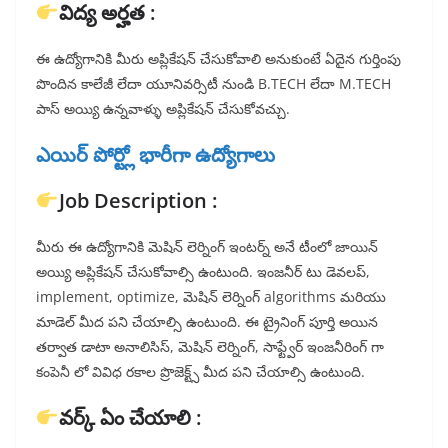
విద్య అర్హత :
ఈ ఉద్యోగానికి మీరు అప్లికేషన్ చేసుకోవాలి అనుకుంటే ఏదైన గుర్తింపు
పొందిన కాలేజీ లేదా యూనివర్సిటీ నుండి B.TECH లేదా M.TECH
పాస్ అయ్యి ఉన్నవాళ్ళు అప్లికేషన్ చేసుకోవచ్చు.
ఎయిర్ పోర్ట్లో భారీగా ఉద్యోగాలు
Job Description :
మీరు ఈ ఉద్యోగానికి మెషిన్ లెర్నింగ్ ఇంటర్న్ అనే టీంలో జాయిన్
అయ్యి అప్లికేషన్ చేసుకోవాల్సి ఉంటుంది. ఇంజనీర్ టు డెవలప్,
implement, optimize, మెషిన్ లెర్నింగ్ algorithms మరియు
మాడెల్ మీద పని చేయాల్సి ఉంటుంది. ఈ ట్రైనింగ్ పూర్తి అయిన
తర్వాత డాటా అనాలిసిస్, మెషిన్ లెర్నింగ్, సాఫ్ట్వేర్ ఇంజనీరింగ్ గా
కంపెనీ లో వివిధ రకాల ప్రొజెక్ట్స్ మీద పని చేయాల్సి ఉంటుంది.
వర్క్ ఏం చేయాలి :