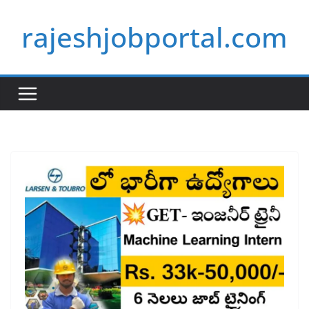
Skip
rajeshjobportal.com
to
content