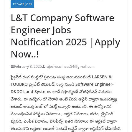
PRIVATE JOBS
L&T Company Software
Engineer Jobs
Notification 2025 |Apply
Now..!
February 3, 2025
rajeshbusiness54@gmail.com
ప్రైవేట్ రంగ సంస్థలో ప్రముఖ సంస్థ అయినటువంటి
LARSEN &
TOUBRO
ప్రైవేట్ లిమిటెడ్ సంస్థ నుండి
Software Engineer-
D&DC Land Systems
జాబ్ రిక్రూట్మెంట్ నోటిఫికేషన్ విడుదల
చేశారు. ఈ ఉద్యోగం లో చేరాలి అంటే మీరు ఆన్లైన్ ద్వారా ఇంటర్వ్యూ
అటండ్ అయ్యి జాబ్ లో సెలెక్ట్ అవ్వాలి ఉంటుంది. ఈ ఉద్యోగానికి
సంబంధించిన పోస్టుల వివరాలు , అర్హత వివరాలు, జీతం, ట్రైనింగ్
వ్యవది, ఎంపిక విధానం, బెనిఫిట్స్ ఇతర వివరాలు ఈ ఆర్టికల్ ద్వారా
తెలుసుకొని అర్హులు అయితే వెంటనే ఆన్లైన్ ద్వారా అప్లికేషన్ చేసుకోండి.