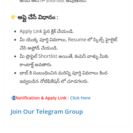
అనేది ఈసీ గా shortlist అవుతుంది.
అప్లై చేసే విధానం :
Apply Link పైన క్లిక్ చేయండి.
మీ యొక్క పూర్తి వివరాలు, Resume లో స్కిల్స్ హైలైట్
చేసి అప్లోడ్ చేయండి.
మీ ప్రొఫైల్ Shortlist అయితే, కంపెనీ వాళ్ళు మీకు
కాంటాక్ట్ అవతారు.
జాబ్ కి సంబంధించిన మరిన్ని పూర్తి వివరాలు కింద
ఇవ్వబడిన నోటిఫికేషన్ లో చూడగలరు.
Notification & Apply Link :
Click Here
Join Our Telegram Group