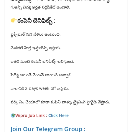
4.అన్నీ విద్య అర్హత సర్టిఫికేట్ ఉండాలి.
కంపెనీ బెనిఫిట్స్ :
ఫ్లెక్సిబుల్ పని వేళలు ఉంటుంది.
మెడికల్ హెల్త్ ఇన్షూరెన్స్ ఇస్తారు.
ఇతర మంచి కంపెనీ బెనిఫిట్స్ లభిస్తుంది.
సెలెక్ట్ అయితే వెంటనే జాయిన్ అవ్వాలి.
వారానికి 2-days week-off ఇస్తారు.
వర్క్ ఏం చేయాలో కూడా కంపెనీ వాళ్ళు ట్రైనింగ్ ప్రొవైడ్ చేస్తారు.
Wipro Job Link :
Click Here
Join Our Telegram Group :