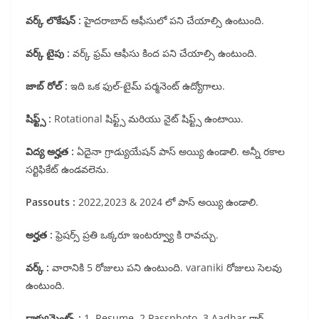
వర్క్ లొకేషన్ :
హైదరాబాద్ ఆఫీసులో పని చేయాల్సి ఉంటుంది.
వర్క్ టైపు :
వర్క్ ఫ్రమ్ ఆఫీసు కింద పని చేయాల్సి ఉంటుంది.
జాబ్ రోల్ :
ఇది ఒక ఫుల్-టైమ్ పర్మనెంట్ ఉద్యోగాలు.
షిఫ్ట్స్ :
Rotational షిఫ్ట్స్ మరియు నైట్ షిఫ్ట్స్ ఉంటాయి.
విద్య అర్హత :
ఏదైనా గ్రాడ్యుయేషన్ పాస్ అయ్యి ఉండాలి. అన్నీ రకాల
సర్టిఫికేట్ ఉండవలెను.
Passouts :
2022,2023 & 2024 లో పాస్ అయ్యి ఉండాలి.
అర్హత :
ఫ్రెషర్స్ ప్రతి ఒక్కరూ ఇంటర్వ్యూ కి రావచ్చు.
వర్క్ :
వారానికి 5 రోజులు పని ఉంటుంది. varaniki రోజులు సెలవు
ఉంటుంది.
డాక్యుమెంట్స్ :
1. Resume, 2.Passphoto, 3.Aadhar కార్డ్,