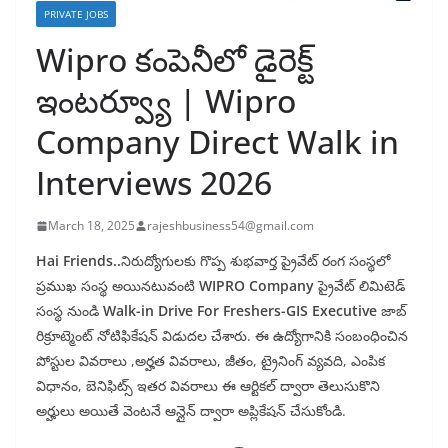
PRIVATE JOBS
Wipro కంపెనీలో డైరెక్ట్
ఇంటర్వ్యూ | Wipro
Company Direct Walk in
Interviews 2026
March 18, 2025
rajeshbusiness54@gmail.com
Hai Friends..
నిరుద్యోగులకు గొప్ప శుభవార్త ప్రైవేట్ రంగ సంస్థలో
ప్రముఖ సంస్థ అయినటువంటి
WIPRO Company
ప్రైవేట్ లిమిటెడ్
సంస్థ నుండి
Walk-in Drive For Freshers-GIS Executive
జాబ్
రిక్రూట్మెంట్ నోటిఫికేషన్ విడుదల చేశారు. ఈ ఉద్యోగానికి సంబంధించిన
పోస్టుల వివరాలు ,అర్హత వివరాలు, జీతం, ట్రైనింగ్ వ్యవది, ఎంపిక
విధానం, బెనిఫిట్స్ ఇతర వివరాలు ఈ ఆర్టికల్ ద్వారా తెలుసుకొని
అర్హులు అయితే వెంటనే ఆన్లైన్ ద్వారా అప్లికేషన్ చేసుకోండి.