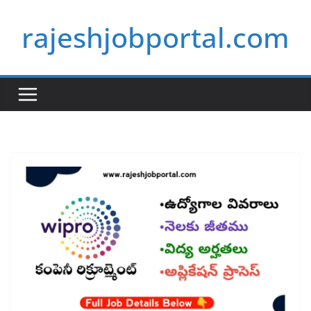
Skip
rajeshjobportal.com
to
content