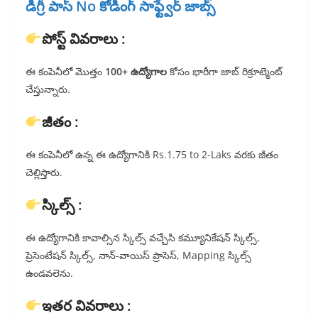
డిగ్రీ పాస్ No కోడింగ్ సాఫ్ట్వేర్ జాబ్స్
పోస్ట్ వివరాలు :
ఈ కంపెనీలో మొత్తం
100+ ఉద్యోగాల
కోసం భారీగా జాబ్ రిక్రూట్మెంట్
చేస్తున్నారు.
జీతం :
ఈ కంపెనీలో ఉన్న ఈ ఉద్యోగానికి Rs.1.75 to 2-Laks వరకు జీతం
చెల్లిస్తారు.
స్కిల్స్ :
ఈ ఉద్యోగానికి కావాల్సిన స్కిల్స్ వచ్చేసి కమ్యూనికేషన్ స్కిల్స్,
ప్రెసెంటేషన్ స్కిల్స్, నాన్-వాయిస్ ప్రాసెస్, Mapping స్కిల్స్
ఉండవలెను.
ఇతర వివరాలు :