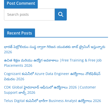
Search
Recent Posts
భారత్ పెట్రోలియం సంస్థ ద్వారా గిరిజన యువతకు జాబ్ ట్రైనింగ్ ఇస్తున్నారు
2026
ఉచిత శిక్షణ మరియు ఉద్యోగ అవకాశాలు |Free Training & Free Job
Placements 2026
Cognizant కంపెనీలో Azure Data Engineer ఉద్యోగాలు నోటిఫికేషన్
విడుదల 2026
CDK Global హైదరాబాద్ ఆఫీసులో ఉద్యోగాలు 2026 |Customer
Support జాబ్స్ 2026
Telus Digital కంపెనీలో భారీగా Business Analyst ఉద్యోగాలు 2026