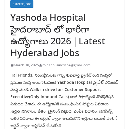
PRIVATE JOBS
Yashoda Hospital
హైదరాబాద్ లో భారీగా
ఉద్యోగాలు 2026 |Latest
Hyderabad Jobs
March 30, 2025
rajeshbusiness54@gmail.com
Hai Friends..నిరుద్యోగులకు గొప్ప శుభవార్త ప్రైవేట్ రంగ సంస్థలో
ప్రముఖ సంస్థ అయినటువంటి
Yashoda Hospital
ప్రైవేట్ లిమిటెడ్
సంస్థ నుండి
Walk in drive for- Customer Support
Executive(Only Inbound Calls)
జాబ్ రిక్రూట్మెంట్ నోటిఫికేషన్
విడుదల చేశారు. ఈ ఉద్యోగానికి సంబంధించిన పోస్టుల వివరాలు
,అర్హత వివరాలు, జీతం, ట్రైనింగ్ వ్యవది, ఎంపిక విధానం, బెనిఫిట్స్
ఇతర వివరాలు ఈ ఆర్టికల్ ద్వారా తెలుసుకొని అర్హులు అయితే వెంటనే
ఆన్లైన్ ద్వారా అప్లికేషన్ చేసుకోండి.