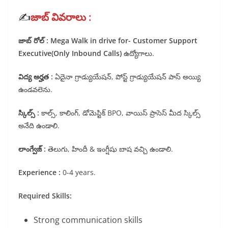
✍️
జాబ్ వివరాలు :
జాబ్ రోల్ :
Mega Walk in drive for- Customer Support
Executive(Only Inbound Calls)
ఉద్యోగాలు.
విద్య అర్హత :
ఏదైనా గ్రాడ్యుయేషన్, పోస్ట్ గ్రాడ్యుయేషన్ పాస్ అయ్యి
ఉండవలెను.
స్కిల్స్ :
కాల్స్, కాలింగ్, డోమెస్టిక్ BPO, వాయిస్ ప్రాసెస్ మీద స్కిల్స్
అనేది ఉండాలి.
లాంగ్వేజ్ :
తెలుగు, హిందీ & ఇంగ్షీషు బాష వచ్చి ఉండాలి.
Experience :
0-4 years.
Required Skills:
Strong communication skills