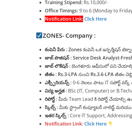
Training Stipend:
Rs.10,000/-
Office Timings:
9 to 6 (Monday to Friday
Notification Link:
Click Here
ZONES- Company :
కంపెనీ పేరు : Zones
కంపెనీ ఒక ఇన్ఫర్మేషన్ టెక్నా
జాబ్ పొజిషన్ : Service Desk Analyst-Fres
జాబ్ లొకేషన్ :
బెంగళూరు ఆఫీసులో పని చేయాల్
జీతం : Rs.3-LPA
నుంచి
Rs.3.6-LPA
జీతం చెల్లి
ఎక్స్పీరియన్స్ :
0-6 నెలలు పాటు IT సపోర్ట్ వర్క్ చ
విద్య అర్హత :
BSc (IT, Computer) or B.Tec
రిపోర్ట్ :
మీరు Team Lead కి రిపోర్ట్ చేయాల్సి ఉ
స్కిల్స్ :
మీకు స్ట్రాంగ్ కంప్యూటర్ నాలెడ్జ్ మరియు ఇన
ఇతర స్కిల్స్ :
Core IT Support, Addressing 
Notification Link
:
Click Here