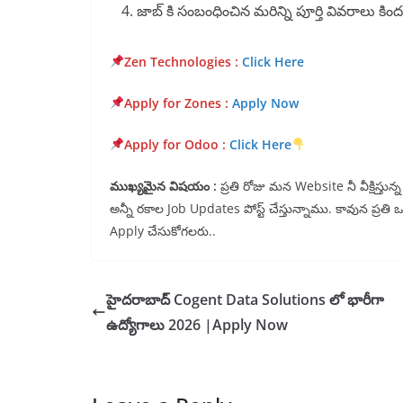
జాబ్ కి సంబంధించిన మరిన్ని పూర్తి వివరాలు కి
Zen Technologies :
Click Here
Apply for Zones
:
Apply Now
Apply for Odoo :
Click Here
ముఖ్యమైన విషయం :
ప్రతి రోజు మన Website నీ వీక్షిస్త
అన్నీ రకాల Job Updates పోస్ట్ చేస్తున్నాము. కావున ప్రతి
Apply చేసుకోగలరు..
హైదరాబాద్ Cogent Data Solutions లో భారీగా
ఉద్యోగాలు 2026 |Apply Now