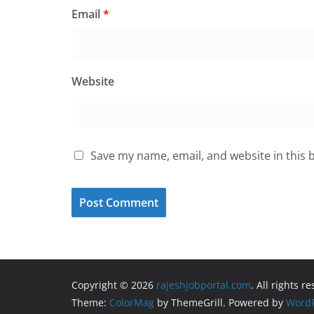
Email
*
Website
Save my name, email, and website in this 
Copyright © 2026
rajeshjobportal.com
. All rights r
Theme:
ColorMag
by ThemeGrill. Powered by
WordP