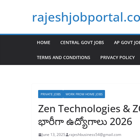
Skip
rajeshjobportal.c
to
content
HOME
CENTRAL GOVT JOBS
AP GOVT JO
TERMS AND CONDITIONS
PRIVACY POLICY
PRIVATE JOBS
WORK FROM HOME JOBS
Zen Technologies & 
భారీగా ఉద్యోగాలు 2026
June 13, 2025
rajeshbusiness54@gmail.com