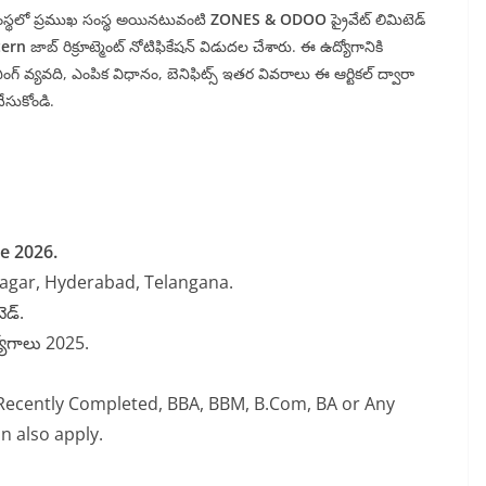
గ సంస్థలో ప్రముఖ సంస్థ అయినటువంటి
ZONES & ODOO
ప్రైవేట్ లిమిటెడ్
tern
జాబ్ రిక్రూట్మెంట్ నోటిఫికేషన్ విడుదల చేశారు. ఈ ఉద్యోగానికి
ంగ్ వ్యవది, ఎంపిక విధానం, బెనిఫిట్స్ ఇతర వివరాలు ఈ ఆర్టికల్ ద్వారా
చేసుకోండి.
e 2026.
 Nagar, Hyderabad, Telangana.
ెడ్.
ోగాలు 2025.
ecently Completed, BBA, BBM, B.Com, BA or Any
n also apply.