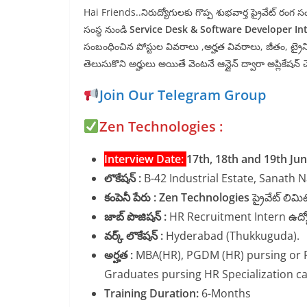
Hai Friends..నిరుద్యోగులకు గొప్ప శుభవార్త ప్రైవేట్ రం
సంస్థ నుండి
Service Desk & Software Developer In
సంబంధించిన పోస్టుల వివరాలు ,అర్హత వివరాలు, జీతం, ట్రైని
తెలుసుకొని అర్హులు అయితే వెంటనే ఆన్లైన్ ద్వారా అప్లికేషన్ 
Join Our Telegram Group
Zen Technologies :
Interview Date:
17th, 18th and 19th Jun
లొకేషన్ :
B-42 Industrial Estate, Sanath
కంపెనీ పేరు : Zen Technologies
ప్రైవేట్ లిమిట
జాబ్ పొజిషన్ :
HR Recruitment Intern ఉద్య
వర్క్ లొకేషన్ :
Hyderabad (Thukkuguda).
అర్హత :
MBA(HR), PGDM (HR) pursing or R
Graduates pursing HR Specialization ca
Training Duration:
6-Months