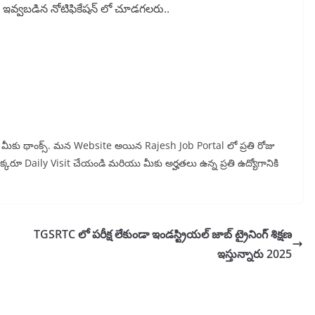
ంద ఇవ్వబడిన నోటిఫికేషన్ లో చూడగలరు..
ున్న మీకు థాంక్స్. మన Website అయిన Rajesh Job Portal లో ప్రతి రోజు
 ఒక్కరూ Daily Visit చేయండి మరియు మీకు అర్హతలు ఉన్న ప్రతి ఉద్యోగానికి
TGSRTC లో పరీక్ష లేకుండా ఇండస్ట్రియల్ జాబ్ ట్రైనింగ్ శిక్షణ
ఇస్తున్నారు 2025