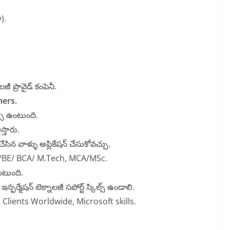
).
లజీ ప్రొవైడ్ కంపెనీ.
hers.
సి ఉంటుంది.
స్తారు.
ేసిన వాళ్ళు అప్లికేషన్ చేసుకోవచ్చు.
h/BE/ BCA/ M.Tech, MCA/MSc.
ంటుంది.
్ఫర్మేషన్ టెక్నాలజీ సపోర్ట్ స్కిల్స్ ఉండాలి.
Clients Worldwide, Microsoft skills.