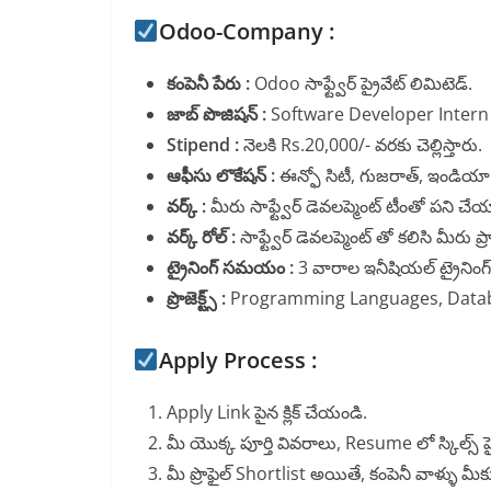
Odoo-Company :
కంపెనీ పేరు :
Odoo సాఫ్ట్వేర్ ప్రైవేట్ లిమిటెడ్.
జాబ్ పొజిషన్ :
Software Developer Intern 
Stipend :
నెలకి Rs.20,000/- వరకు చెల్లిస్తారు.
ఆఫీసు లొకేషన్ :
ఈన్ఫో సిటీ, గుజరాత్, ఇండియా
వర్క్ :
మీరు సాఫ్ట్వేర్ డెవలప్మెంట్ టీంతో పని చే
వర్క్ రోల్ :
సాఫ్ట్వేర్ డెవలప్మెంట్ తో కలిసి మీరు 
ట్రైనింగ్ సమయం :
3 వారాల ఇనీషియల్ ట్రైని
ప్రొజెక్ట్స్ :
Programming Languages, Databa
Apply Process :
Apply Link పైన క్లిక్ చేయండి.
మీ యొక్క పూర్తి వివరాలు, Resume లో స్కిల్స్ హె
మీ ప్రొఫైల్ Shortlist అయితే, కంపెనీ వాళ్ళు మీక