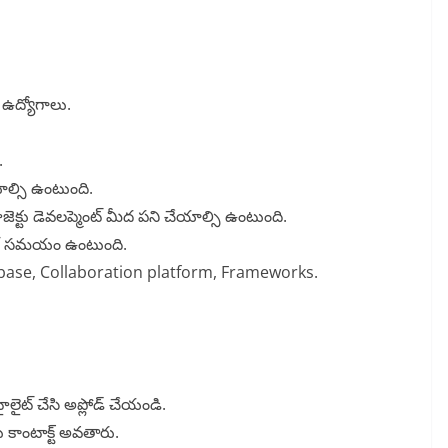
ఉద్యోగాలు.
.
యాల్సి ఉంటుంది.
ప్రాజెక్టు డెవలప్మెంట్ మీద పని చేయాల్సి ఉంటుంది.
ంగ్ సమయం ఉంటుంది.
se, Collaboration platform, Frameworks.
ౖలైట్ చేసి అప్లోడ్ చేయండి.
ు కాంటాక్ట్ అవతారు.