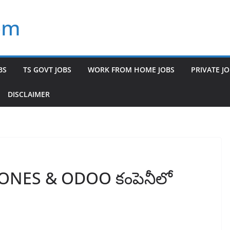
om
BS
TS GOVT JOBS
WORK FROM HOME JOBS
PRIVATE J
DISCLAIMER
ZONES & ODOO కంపెనీలో