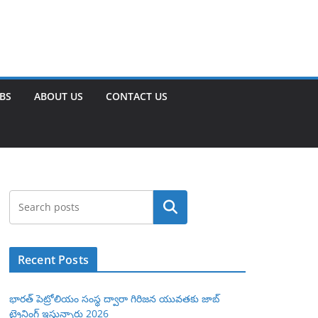
OBS
ABOUT US
CONTACT US
Search
Recent Posts
భారత్ పెట్రోలియం సంస్థ ద్వారా గిరిజన యువతకు జాబ్
ట్రైనింగ్ ఇస్తున్నారు 2026