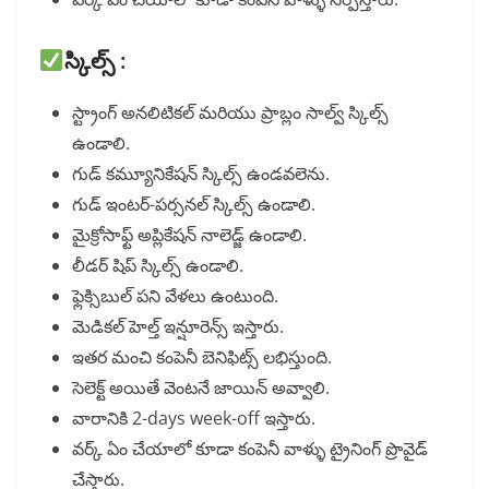
స్కిల్స్ :
స్ట్రాంగ్ అనలిటికల్ మరియు ప్రాబ్లం సాల్వ్ స్కిల్స్
ఉండాలి.
గుడ్ కమ్యూనికేషన్ స్కిల్స్ ఉండవలెను.
గుడ్ ఇంటర్-పర్సనల్ స్కిల్స్ ఉండాలి.
మైక్రోసాఫ్ట్ అప్లికేషన్ నాలెడ్జ్ ఉండాలి.
లీడర్ షిప్ స్కిల్స్ ఉండాలి.
ఫ్లెక్సిబుల్ పని వేళలు ఉంటుంది.
మెడికల్ హెల్త్ ఇన్షూరెన్స్ ఇస్తారు.
ఇతర మంచి కంపెనీ బెనిఫిట్స్ లభిస్తుంది.
సెలెక్ట్ అయితే వెంటనే జాయిన్ అవ్వాలి.
వారానికి 2-days week-off ఇస్తారు.
వర్క్ ఏం చేయాలో కూడా కంపెనీ వాళ్ళు ట్రైనింగ్ ప్రొవైడ్
చేస్తారు.