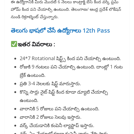
ఈ ఉద్యోగానికి మీరు మొదటి 6 నెలలు కాంట్రాక్ట్ బేస్ కింద వర్క్ ఫ్రమ్
హోమ్ కింద పని చేయాల్సి ఉంటుంది. తెలంగాణ/ ఆంధ్ర ప్రదేశ్ లొకేషన్
నుండి రిక్రూట్మెంట్ చేస్తున్నారు.
తెలుగు భాషలో చేసే ఉద్యోగాలు 12th Pass
ఇతర వివరాలు :
24*7 Rotational షిఫ్ట్స్ కింద పని చేయాల్సి ఉంటుంది.
రోజుకి 9 గంటలు పని చేయాల్సి ఉంటుంది. దాంట్లో 1 గంట
బ్రేక్ ఉంటుంది.
ప్రతి 3-4 నెలలకు షిఫ్ట్ మారుస్తారు.
కొన్ని సార్లు నైట్ షిఫ్ట్ కింద కూడా డ్యూటి చేయాల్సి
ఉంటుంది.
వారానికి 5 రోజులు పని చేయాల్సి ఉంటుంది.
వారానికి 2 రోజులు సెలవు ఇస్తారు.
వర్క్ చేయడానికి కంపెనీ ల్యాప్టాప్ ఇస్తారు.
వర్క్ ఏం చేయాలో కూడా కంపెనీ వాళ్ళు నేర్పిస్తారు.