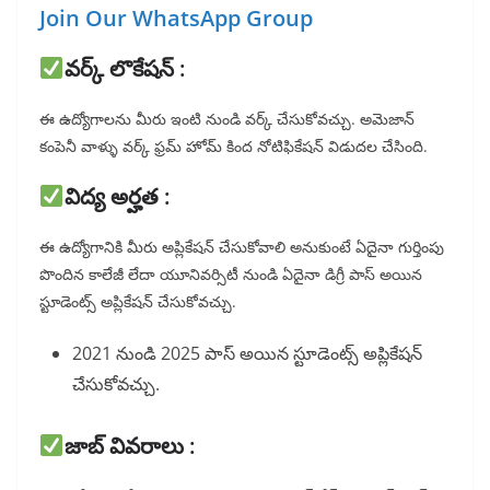
Join Our WhatsApp Group
వర్క్ లొకేషన్ :
ఈ ఉద్యోగాలను మీరు ఇంటి నుండి వర్క్ చేసుకోవచ్చు. అమెజాన్
కంపెనీ వాళ్ళు వర్క్ ఫ్రమ్ హోమ్ కింద నోటిఫికేషన్ విడుదల చేసింది.
విద్య అర్హత :
ఈ ఉద్యోగానికి మీరు అప్లికేషన్ చేసుకోవాలి అనుకుంటే ఏదైనా గుర్తింపు
పొందిన కాలేజీ లేదా యూనివర్సిటీ నుండి ఏదైనా డిగ్రీ పాస్ అయిన
స్టూడెంట్స్ అప్లికేషన్ చేసుకోవచ్చు.
2021 నుండి 2025 పాస్ అయిన స్టూడెంట్స్ అప్లికేషన్
చేసుకోవచ్చు.
జాబ్ వివరాలు :