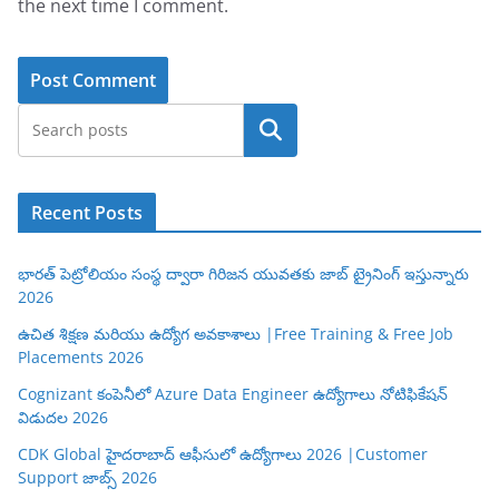
the next time I comment.
Search
Recent Posts
భారత్ పెట్రోలియం సంస్థ ద్వారా గిరిజన యువతకు జాబ్ ట్రైనింగ్ ఇస్తున్నారు
2026
ఉచిత శిక్షణ మరియు ఉద్యోగ అవకాశాలు |Free Training & Free Job
Placements 2026
Cognizant కంపెనీలో Azure Data Engineer ఉద్యోగాలు నోటిఫికేషన్
విడుదల 2026
CDK Global హైదరాబాద్ ఆఫీసులో ఉద్యోగాలు 2026 |Customer
Support జాబ్స్ 2026