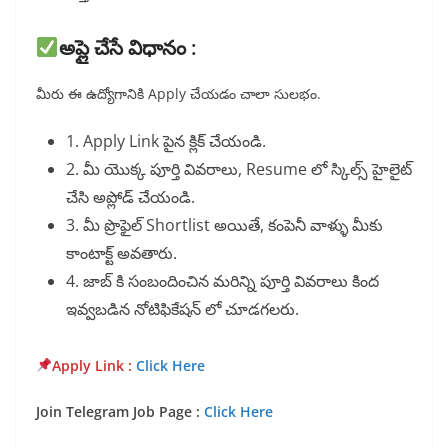
అప్లై చేసే విధానం :
మీరు ఈ ఉద్యోగానికి Apply చేయడం చాలా సులభం.
1. Apply Link పైన క్లిక్ చేయండి.
2. మీ యొక్క పూర్తి వివరాలు, Resume లో స్కిల్స్ హైలైట్
చేసి అప్లోడ్ చేయండి.
3. మీ ప్రొఫైల్ Shortlist అయితే, కంపెనీ వాళ్ళు మీకు
కాంటాక్ట్ అవతారు.
4. జాబ్ కి సంబందించిన మరిన్ని పూర్తి వివరాలు కింద
ఇవ్వబడిన నోటిఫికేషన్ లో చూడగలరు.
Apply Link :
Click Here
Join Telegram Job Page :
Click Here