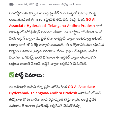
January 24, 2025
rajeshbusiness54@gmail.com
నిరుద్యోగులకు గొప్ప శుభవార్త ప్రైవేట్ రంగ సంస్థలో ప్రముఖ సంస్థ
అయినటువంటి
Amazon
ప్రైవేట్ లిమిటెడ్ సంస్థ నుండి
GO AI
Associate-Hyderabad- Telangana-Andhra Pradesh
జాబ్
రిక్రూట్మెంట్ నోటిఫికేషన్ విడుదల చేశారు. ఈ ఉద్యోగం లో చేరాలి అంటే
మీరు ఆన్లైన్ ద్వారా మొబైల్ లేదా ల్యాప్టాప్ ద్వారా ఇంటర్వ్యూ అటండ్
అయ్యి జాబ్ లో సెలెక్ట్ అవ్వాలి ఉంటుంది. ఈ ఉద్యోగానికి సంబంధించిన
పోస్టుల వివరాలు ,అర్హత వివరాలు, జీతం, ట్రైనింగ్ వ్యవది, ఎంపిక
విధానం, బెనిఫిట్స్ ఇతర వివరాలు ఈ ఆర్టికల్ ద్వారా తెలుసుకొని
అర్హులు అయితే వెంటనే ఆన్లైన్ ద్వారా అప్లికేషన్ చేసుకోండి.
పోస్ట్ వివరాలు :
ఈ అమెజాన్ కంపెనీ వర్క్ ఫ్రమ్ హోమ్ కింద
GO AI Associate-
Hyderabad- Telangana-Andhra Pradesh
అసోసియేట్ అనే
ఉద్యోగాల కోసం భారీగా జాబ్ రిక్రూట్మెంట్ చేస్తున్నారు. ఆంధ్ర ప్రదేశ్
మరియు తెలంగాణ స్టూడెంట్స్ అప్లికేషన్ చేసుకోవచ్చు.