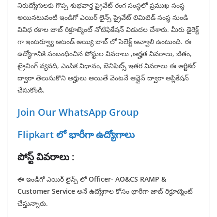
నిరుద్యోగులకు గొప్ప శుభవార్త ప్రైవేట్ రంగ సంస్థలో ప్రముఖ సంస్థ
అయినటువంటి ఇండిగో ఎయిర్ లైన్స్ ప్రైవేట్ లిమిటెడ్ సంస్థ నుండి
వివిధ రకాల జాబ్ రిక్రూట్మెంట్ నోటిఫికేషన్ విడుదల చేశారు. మీరు డైరెక్ట్
గా ఇంటర్వ్యూ అటండ్ అయ్యి జాబ్ లో సెలెక్ట్ అవ్వాలి ఉంటుంది. ఈ
ఉద్యోగానికి సంబంధించిన పోస్టుల వివరాలు ,అర్హత వివరాలు, జీతం,
ట్రైనింగ్ వ్యవది, ఎంపిక విధానం, బెనిఫిట్స్ ఇతర వివరాలు ఈ ఆర్టికల్
ద్వారా తెలుసుకొని అర్హులు అయితే వెంటనే ఆన్లైన్ ద్వారా అప్లికేషన్
చేసుకోండి.
Join Our WhatsApp Group
Flipkart లో భారీగా ఉద్యోగాలు
పోస్ట్ వివరాలు :
ఈ ఇండిగో ఎయిర్ లైన్స్ లో
Officer- AO&CS RAMP &
Customer Service
అనే ఉద్యోగాల కోసం భారీగా జాబ్ రిక్రూట్మెంట్
చేస్తున్నారు.