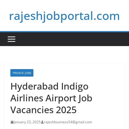
Skip
rajeshjobportal.com
to
content
PRIVATE JOBS
Hyderabad Indigo
Airlines Airport Job
Vacancies 2025
January 23, 2025
rajeshbusiness54@gmail.com