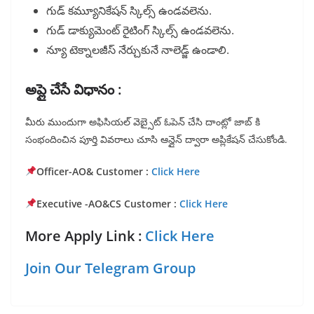
గుడ్ కమ్యూనికేషన్ స్కిల్స్ ఉండవలెను.
గుడ్ డాక్యుమెంట్ రైటింగ్ స్కిల్స్ ఉండవలెను.
న్యూ టెక్నాలజీస్ నేర్చుకునే నాలెడ్జ్ ఉండాలి.
అప్లై చేసే విధానం :
మీరు ముందుగా అఫిసియల్ వెబ్సైట్ ఓపెన్ చేసి దాంట్లో జాబ్ కి
సంభందించిన పూర్తి వివరాలు చూసి ఆన్లైన్ ద్వారా అప్లికేషన్ చేసుకోండి.
Officer-AO& Customer :
Click Here
Executive -AO&CS Customer :
Click Here
More Apply Link :
Click Here
Join Our Telegram Group