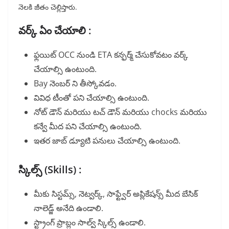
నెలకి జీతం చెల్లిస్తారు.
వర్క్ ఏం చేయాలి :
ఫ్లయిట్ OCC నుండి ETA కన్ఫర్మ్ చేసుకోవటం వర్క్
చేయాల్సి ఉంటుంది.
Bay నెంబర్ ని తీస్కోవడం.
వివిధ టీంతో పని చేయాల్సి ఉంటుంది.
నోట్ డౌన్ మరియు టచ్ డౌన్ మరియు chocks మరియు
కన్వే మీద పని చేయాల్సి ఉంటుంది.
ఇతర జాబ్ డ్యూటి పనులు చేయాల్సి ఉంటుంది.
స్కిల్స్ (Skills) :
మీకు సిస్టమ్స్, నెట్వర్క్, సాఫ్ట్వేర్ అప్లికేషన్స్ మీద బేసిక్
నాలెడ్జ్ అనేది ఉండాలి.
స్ట్రాంగ్ ప్రాబ్లం సాల్వ్ స్కిల్స్ ఉండాలి.