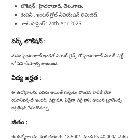
లొకేషన్ : హైదరాబాద్, తెలంగాణ.
కంపెనీ : ఇంటర్ గ్లోబ్ ఏవియేషన్ లిమిటెడ్.
జాబ్ పోస్టింగ్ : 24th Apr 2025.
వర్క్ లొకేషన్ :
మనం హైదరాబాద్ ఇండిగో ఎయిర్ లైన్స్ లో హైదరాబాద్ ఎయిర్ పోర్ట్
లో పని చేయాల్సి ఉంటుంది.
విద్య అర్హత :
ఈ ఉద్యోగాలను ఎవరు అయితే గుర్తింపు పొందిన కాలేజీ లేదా
యూనివర్సిటీ ఇంటర్, డిప్లొమా, ఏదైనా డిగ్రీ పాస్ అయిన స్టూడెంట్స్
అప్లికేషన్ చేసుకోవచ్చు.
జీతం :
ఈ ఉద్యోగాలను నెలకి జీతం Rs 18,500/- నుండి Rs 40,000/- వరకు