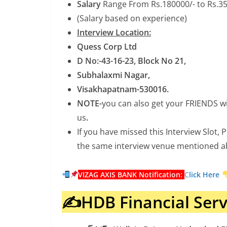
Salary
Range From Rs.180000/- to Rs.3
(Salary based on experience)
Interview Location:
Quess Corp Ltd
D No:-43-16-23, Block No 21,
Subhalaxmi Nagar,
Visakhapatnam-530016.
NOTE-
you can also get your FRIENDS wi
us
.
If you have missed this Interview Slot
the same interview venue mentioned a
VIZAG AXIS BANK Notification:
C
lick Here
✍️HDB Financial Serv