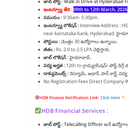
జాబ్ పోస్ట్ :
Walk in Drive at Hyderabad Fi
ఇంటర్వ్యూ తేది :
09th to 12th March, 2026
సమయం :
9:30am- 5:30pm.
ఇంటర్వ్యూ లొకేషన్ :
Interview Address : HD
near karnataka bank, Hyderabad. హైదరా
పోస్టులు :
మొత్తం 30 ఉద్యోగాలు ఉన్నాయి.
జీతం :
Rs. 2.0 to 2.5 LPA చెల్లిస్తారు.
జాబ్ లొకేషన్ :
హైదరాబాద్.
విద్య అర్హత :
12th to గ్రాడ్యుయేషన్/ పోస్ట్ డిగ్రీ పా
డాక్యుమెంట్స్ :
రెస్యూమే, ఆధార్, పాన్ కార్డ్, విద్
No Registration Fees Direct Company W
HDB Finance Notification Link:
Click Here
HDB Financial Services :
జాబ్ పోస్ట్ : Telecalling Officer
అనే ఉద్యోగాల క