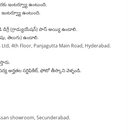
రకు ఇంటర్వ్యూ ఉంటుంది.
ఇంటర్వ్యూ ఉంటుంది.
 డిగ్రీ (గ్రాడ్యుయేషన్) పాస్ అయ్యి ఉండాలి.
్షీషు, తెలుగు) ఉండాలి.
 Ltd, 4th Floor, Panjagutta Main Road, Hyderabad.
్తారు.
 విద్య అర్హతల సర్టిఫికేట్, ఫోటో తీస్కొని వెళ్ళండి.
issan showroom, Secunderabad.