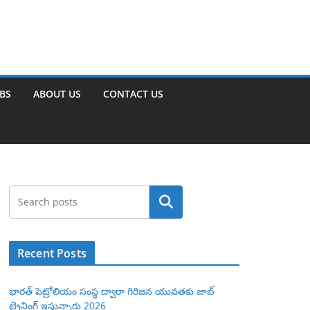
OBS
ABOUT US
CONTACT US
Search
Recent Posts
భారత్ పెట్రోలియం సంస్థ ద్వారా గిరిజన యువతకు జాబ్
ట్రైనింగ్ ఇస్తున్నారు 2026