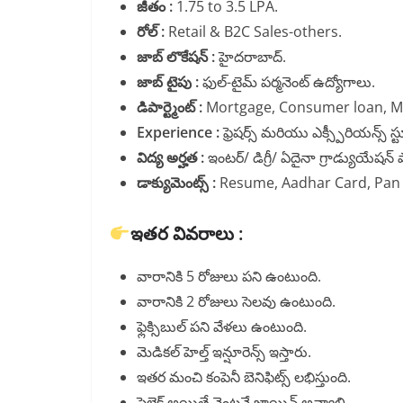
జీతం :
1.75 to 3.5 LPA.
రోల్ :
Retail & B2C Sales-others.
జాబ్ లొకేషన్ :
హైదరాబాద్.
జాబ్ టైపు :
ఫుల్-టైమ్ పర్మనెంట్ ఉద్యోగాలు.
డిపార్ట్మెంట్ :
Mortgage, Consumer loan, MA
Experience :
ఫ్రెషర్స్ మరియు ఎక్స్పీరియన్స్ స్ట
విద్య అర్హత :
ఇంటర్/ డిగ్రీ/ ఏదైనా గ్రాడ్యుయేషన
డాక్యుమెంట్స్ :
Resume, Aadhar Card, Pan Card
ఇతర వివరాలు :
వారానికి 5 రోజులు పని ఉంటుంది.
వారానికి 2 రోజులు సెలవు ఉంటుంది.
ఫ్లెక్సిబుల్ పని వేళలు ఉంటుంది.
మెడికల్ హెల్త్ ఇన్షూరెన్స్ ఇస్తారు.
ఇతర మంచి కంపెనీ బెనిఫిట్స్ లభిస్తుంది.
సెలెక్ట్ అయితే వెంటనే జాయిన్ అవ్వాలి.