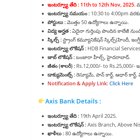
ఇంటర్వ్యూ తేది :
11th to 12th Nov, 2025.
వ
ఇంటర్వ్యూ సమయం :
10:30 to 4:00pm వరకు 
పోస్టులు :
మొత్తం 50 ఉద్యోగాలు ఉన్నాయి.
విద్య అర్హత :
ఏదైనా గుర్తింపు పొందిన కాలేజీ నుండి
స్కిల్స్ :
స్ట్రాంగ్ కమ్యూనికేషన్ స్కిల్స్(హిందీ, ఇంగ
ఇంటర్వ్యూ లొకేషన్ :
HDB Financial Services
జాబ్ లొకేషన్ :
బంజారా హీల్స్, హైదరాబాద్.
జీతం (శాలరీ) :
Rs.12,000/- to Rs.25,000/- ఇస
డాక్యుమెంట్స్ :
రెస్యూమే, పాన్ కార్డ్, ఆధార్ కార్డ్,
Notification & Apply Link:
Click Here
Axis Bank Details :
ఇంటర్వ్యూ తేది :
19th April 2025.
ఇంటర్వ్యూ లొకేషన్ :
Axis Branch, Above N
ఖాళీలు :
80 ఉద్యోగాలు ఉన్నాయి.