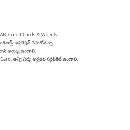
B, Credit Cards & Wheels.
ూడెంట్స్ అప్లికేషన్ చేసుకోవచ్చు.
్ పాస్ అయ్యి ఉండాలి.
, అన్నీ విద్య అర్హతల సర్టిఫికేట్ ఉండాలి.