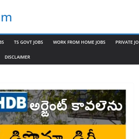
om
BS
TS GOVT JOBS
WORK FROM HOME JOBS
PRIVATE J
DISCLAIMER