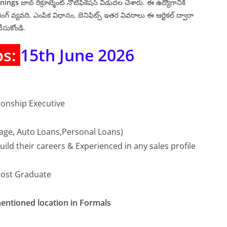
enings
జాబ్ రిక్రూట్మెంట్ నోటిఫికేషన్ విడుదల చేశారు. ఈ ఉద్యోగానికి
ంగ్ వ్యవది, ఎంపిక విధానం, బెనిఫిట్స్ ఇతర వివరాలు ఈ ఆర్టికల్ ద్వారా
చేసుకోండి.
bs:
15th June 2026
ionship Executive
ge, Auto Loans,Personal Loans)
ild their careers & Experienced in any sales profile
ost Graduate
mentioned location in Formals