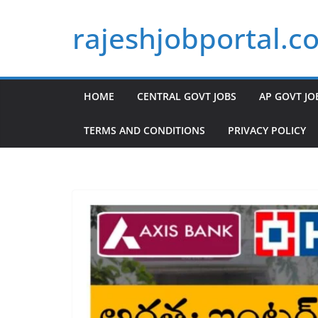
Skip
rajeshjobportal.c
to
content
HOME
CENTRAL GOVT JOBS
AP GOVT JO
TERMS AND CONDITIONS
PRIVACY POLICY