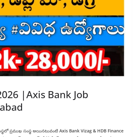
2026 |Axis Bank Job
rabad
గ సంస్థలో ప్రముఖ సంస్థ అయినటువంటి
Axis Bank Vizag &
HDB Finance