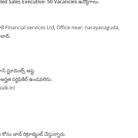
led Sales Executive- 50 Vacancies
ఉద్యోగాలు.
B Financial services Ltd, Office near, narayanaguda,
బాద్.
స్ స్టూడెంట్స్ అప్లై.
య అర్హత సర్టిఫికేట్ ఉండవలెను.
alk-In!
ోసం జాబ్ రిక్రూట్మెంట్ చేస్తున్నారు.